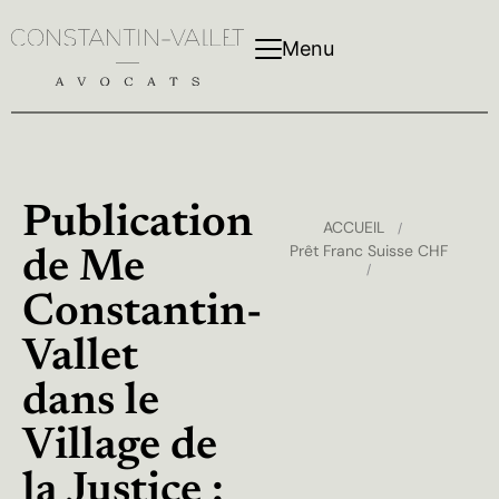
Menu
Publication
ACCUEIL
/
Prêt Franc Suisse CHF
de Me
/
Constantin-
Vallet
dans le
Village de
la Justice :